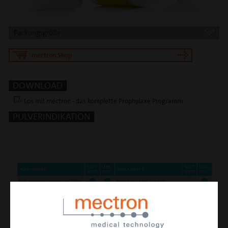
Packungsgröße
mectron Shop
DOWNLOAD
Los mit mectron - das komplette Prophylaxe Programm
PULVERINDIKATION