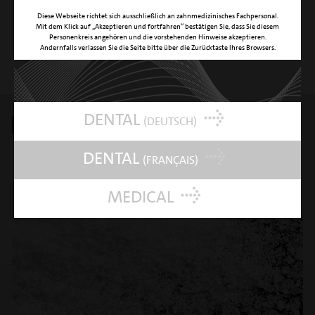
Diese Webseite richtet sich ausschließlich an zahnmedizinisches Fachpersonal.
Mit dem Klick auf „Akzeptieren und fortfahren“ bestätigen Sie, dass Sie diesem
Personenkreis angehören und die vorstehenden Hinweise akzeptieren.
Andernfalls verlassen Sie die Seite bitte über die Zurücktaste Ihres Browsers.
DENTAL
(DEUTSCH)
KLINISCHE INDIKATIONEN
DENTAL
Entfernen von extrinsischen Verfärbungen durch Tabak, Wein, Tee
(FRANÇAIS)
und Farbstoffe
Reinigen von Fissuren und Kavitäten
MEDICAL
Behandlung von kieferorthopädischen Patienten