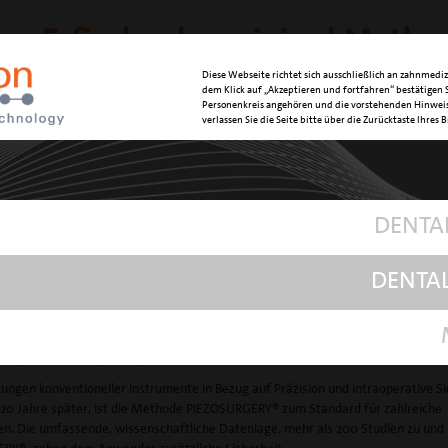
 – Erfinder der original Metho
Diese Webseite richtet sich ausschließlich an zahnmediz
URGERY®
dem Klick auf „Akzeptieren und fortfahren“ bestätigen S
Personenkreis angehören und die vorstehenden Hinweis
verlassen Sie die Seite bitte über die Zurücktaste Ihres 
ehr als 25 Jahren für innovative Dentalprodukte. Entwicklungen wie LED-
n oder aber Titan-Ultraschallhandstücke gehen auf Mectron zurück. Die Entwi
ochenchirurgie PIEZOSURGERY®, 1997, stellt nicht nur für Mectron einen Meilens
henchirurgie insgesamt revolutioniert.
DENTA
enschaften
Schnitt
DENTA
urgische Präzision und intraoperative Sensibilität
cherheit gegenüber dem Weichgewebe
t
aoperative Sicht (blutfrei)
ungen konventioneller Instrumente in Bezug auf Präzision und intraoperative Si
20 Jahre später, ist die Methode PIEZOSURGERY® zum Standard für zahlreiche
n. Die umfassende, wissenschaftliche Datenlage, mehr als 200 Studien zu und 