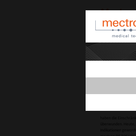
Mectron
PIEZOS
Mectron steht seit m
Polymerisationslampe
piezoelektrischen Kn
sondern hat die Knoc
Die besonderen Eig
mikrometrischer 
für maximale chir
selektiver Schnitt
für maximale Si
Kavitationseffek
für maximale intr
haben die Einschränk
überwunden. Heute, 
Indikationen geworde