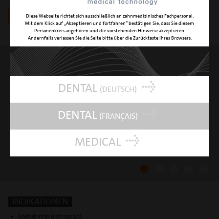
mectron Shop
Diese Webseite richtet sich ausschließlich an zahnmedizinisches Fachpersonal.
Mit dem Klick auf „Akzeptieren und fortfahren“ bestätigen Sie, dass Sie diesem
Personenkreis angehören und die vorstehenden Hinweise akzeptieren.
Andernfalls verlassen Sie die Seite bitte über die Zurücktaste Ihres Browsers.
INSTRUMENT EN1
effektive Wurzelkanalaufbereitung:
apikales Wurzeldebridement
DENTAL
(DEUTSCH)
DENTAL
(FRANÇAIS)
MEDICAL
INDIKATIONEN
Endodontie (retrograd)