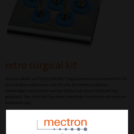
retro surgical kit
mectron bietet auf PIEZOSURGERY® abgestimmte Instrumenten-Kits für
verschiedene Indikationen. Alle für eine bestimmte Indikation
notwendigen Instrumente werden hierbei auf einem Edelstahl-Tray
gebündelt. Das Edelstahl-Tray dient sowohl der Sterilisation als auch der
Aufbewahrung.
BESTEHEND AUS DEN INSTRUMENTEN
EN1, EN3, EN5R, EN5L, OP7
ARTIKELNUMMER
01520005