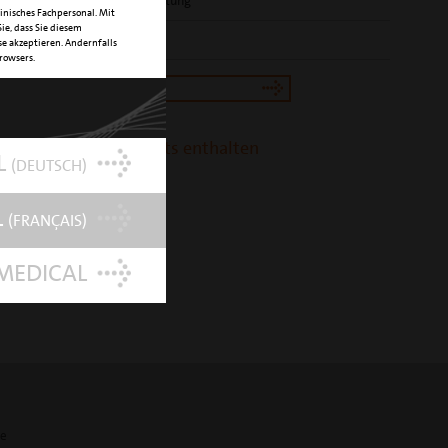
HE
Nitro-Titan-Beschichtung
inisches Fachpersonal. Mit
ie, dass Sie diesem
UMMER
03400005
e akzeptieren. Andernfalls
Browsers.
tron Shop
t ist in folgenden Kits enthalten
L
(DEUTSCH)
tation kit
L
(FRANÇAIS)
MEDICAL
te