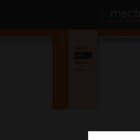
PRODUKTE
>
PIEZOS
EXP3-R
EXP3-L
EXP4-R
EXP4-L