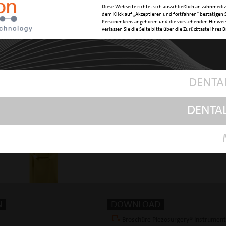
OBERFLÄC
Diese Webseite richtet sich ausschließlich an zahnmediz
dem Klick auf „Akzeptieren und fortfahren“ bestätigen S
ARTIKELN
Personenkreis angehören und die vorstehenden Hinweis
verlassen Sie die Seite bitte über die Zurücktaste Ihres 
mec
Instrumen
DENTA
explan
DENTA
N
DOWNLOAD
Broschüre Piezosurgery® Instrumen