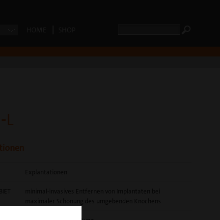
HOME
SHOP
-L
tionen
Explantationen
BIET
minimal-invasives Entfernen von Implantaten bei
maximaler Schonung des umgebenden Knochens