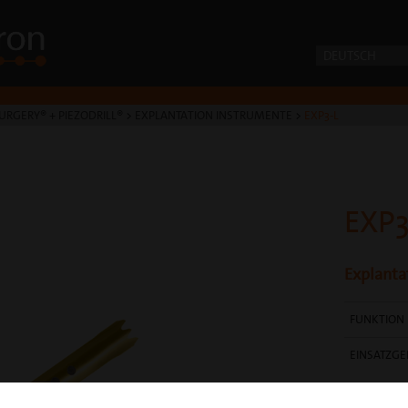
DEUTSCH
URGERY® + PIEZODRILL®
>
EXPLANTATION INSTRUMENTE
>
EXP3-L
EXP3
Explanta
FUNKTION
EINSATZGE