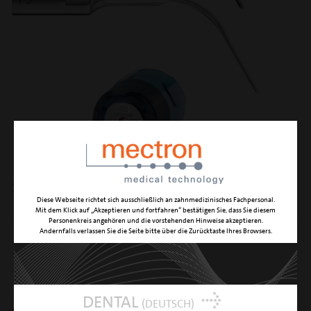
set maintenance
Diese Webseite richtet sich ausschließlich an zahnmedizinisches Fachpersonal.
Mit dem Klick auf „Akzeptieren und fortfahren“ bestätigen Sie, dass Sie diesem
Personenkreis angehören und die vorstehenden Hinweise akzeptieren.
BESTEHEND AUS DEN INSTRUMENTEN
S1, S2, S5, P2, P3
Andernfalls verlassen Sie die Seite bitte über die Zurücktaste Ihres Browsers.
MIT DEM SET GELIEFERT
5 Drehmomentschlüssel K10
ARTIKELNUMMER
02160035-001
DENTAL
(DEUTSCH)