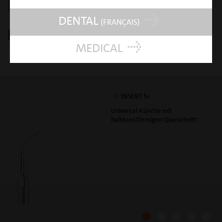
mectron Shop
DENTAL
(FRANÇAIS)
DOWNLOAD
MEDICAL
Broschüre Ultraschallinstrumente
INSERT S1
Universal-Kürette mit
halbkreisförmigen Querschnitt