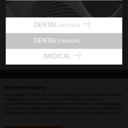
Zubehör und Ersatzteile für combi und
turbodent ...
UNIVERSAL CART
DENTAL
(DEUTSCH)
mehr Mobilität in die Praxis ...
DENTAL
(FRANÇAIS)
MEDICAL
Wir verwenden Cookies
IMPRESSUM
•
DATENSCHUTZ
•
DSGVO
Wir verwenden Cookies, um auf Informationen und Besucherdaten zuzugreifen,
zu analysieren und zu speichern, um unsere Website zu verbessern,
personalisierte Inhalte anzuzeigen sowie die Performance unserer Kampagnen
zu evaluieren, um Ihnen ein besseres Website-Erlebnis zu bieten. Öffnen Sie die
Mectron s.p.a. | T. 0039 0185 35361 |
mectron@
mectron.com
| VAT
Einstellungen für weitere Informationen zu den von uns verwendeten Cookies.
identification number: P.IVA
IT00177110996