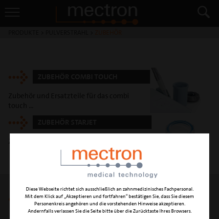
PRODUKTE
>
PULVERSTRAHL
>
ZUBEHÖR
ZUBEHÖR COMBI TOUCH
Zubehör und Ersatzteile für das combi
touch ...
ZUBEHÖR STARJET
Zubehör und Ersatzteile für das starjet ...
Diese Webseite richtet sich ausschließlich an zahnmedizinisches Fachpersonal.
Mit dem Klick auf „Akzeptieren und fortfahren“ bestätigen Sie, dass Sie diesem
ZUBEHÖR COMBI UND
Personenkreis angehören und die vorstehenden Hinweise akzeptieren.
TURBODENT
Andernfalls verlassen Sie die Seite bitte über die Zurücktaste Ihres Browsers.