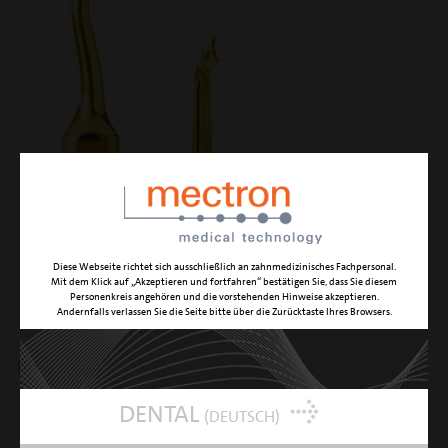
Diese Webseite richtet sich ausschließlich an zahnmedizinisches Fachpersonal.
Mit dem Klick auf „Akzeptieren und fortfahren“ bestätigen Sie, dass Sie diesem
Personenkreis angehören und die vorstehenden Hinweise akzeptieren.
EXP3-R
Andernfalls verlassen Sie die Seite bitte über die Zurücktaste Ihres Browsers.
Explantationen
DENTAL
(DEUTSCH)
FUNKTION
Explantationen