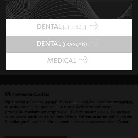
Zubehör und Ersatzteile für combi und
turbodent ...
UNIVERSAL CART
DENTAL
(DEUTSCH)
mehr Mobilität in die Praxis ...
DENTAL
(FRANÇAIS)
MEDICAL
Wir verwenden Cookies
IMPRESSUM
•
DATENSCHUTZ
•
DSGVO
Wir verwenden Cookies, um auf Informationen und Besucherdaten zuzugreifen,
zu analysieren und zu speichern, um unsere Website zu verbessern,
personalisierte Inhalte anzuzeigen sowie die Performance unserer Kampagnen
zu evaluieren, um Ihnen ein besseres Website-Erlebnis zu bieten. Öffnen Sie die
Mectron s.p.a. | T. 0039 0185 35361 |
mectron@
mectron.com
| VAT
Einstellungen für weitere Informationen zu den von uns verwendeten Cookies.
identification number: P.IVA
IT00177110996