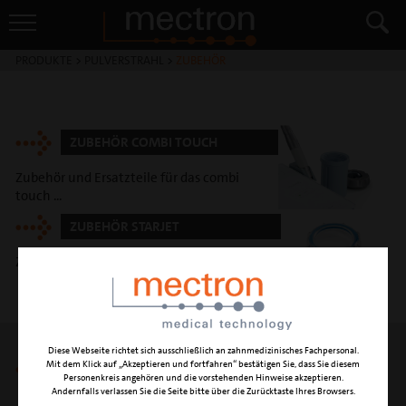
PRODUKTE
>
PULVERSTRAHL
>
ZUBEHÖR
ZUBEHÖR COMBI TOUCH
Zubehör und Ersatzteile für das combi
touch ...
ZUBEHÖR STARJET
Zubehör und Ersatzteile für das starjet ...
Diese Webseite richtet sich ausschließlich an zahnmedizinisches Fachpersonal.
Mit dem Klick auf „Akzeptieren und fortfahren“ bestätigen Sie, dass Sie diesem
ZUBEHÖR COMBI UND
Personenkreis angehören und die vorstehenden Hinweise akzeptieren.
TURBODENT
Andernfalls verlassen Sie die Seite bitte über die Zurücktaste Ihres Browsers.