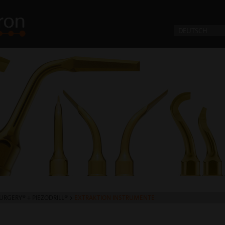
DEUTSCH
URGERY® + PIEZODRILL®
>
EXTRAKTION INSTRUMENTE