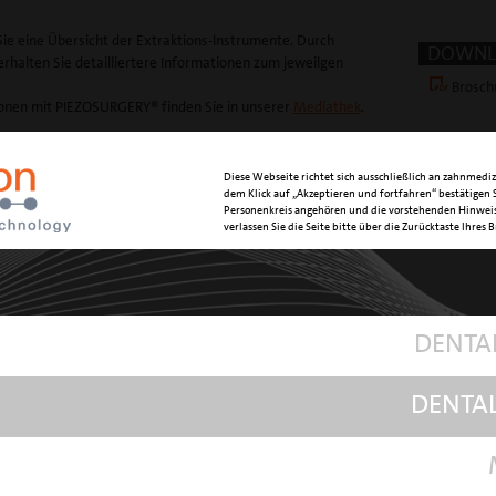
ie eine Übersicht der Extraktions-Instrumente. Durch
DOWNL
 erhalten Sie detailliertere Informationen zum jeweilgen
Brosch
ionen mit PIEZOSURGERY® finden Sie in unserer
Mediathek
.
Diese Webseite richtet sich ausschließlich an zahnmediz
dem Klick auf „Akzeptieren und fortfahren“ bestätigen S
Personenkreis angehören und die vorstehenden Hinweis
FUNKTION
verlassen Sie die Seite bitte über die Zurücktaste Ihres 
Extraktion
EINSATZGE
tischer Wurzeln, Entfernen
Extraktion
mpaktierten oder
von im Kn
DENTA
en
retinierte
DENTA
FUNKTION
Luxation u