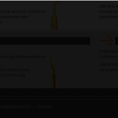
EINSATZGE
tischer Wurzeln, Entfernen
Extraktion
mpaktierten oder
piezoelekt
en
FUNKTION
chzeitige Wurzelextraktion
Entfernen
EINSATZGE
itten Molaren mit
intra-alve
 Unterstützung
•
DATENSCHUTZ
•
DSGVO