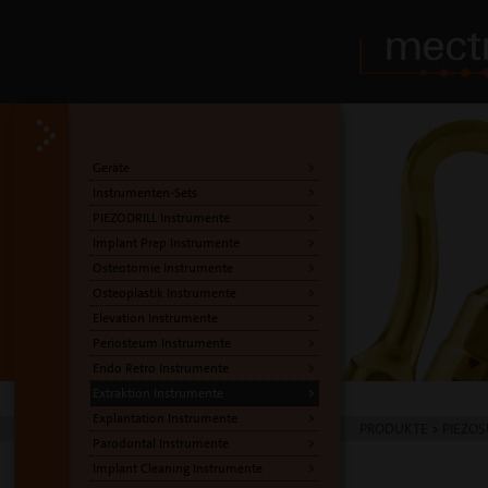
Geräte
Instrumenten-Sets
PIEZODRILL Instrumente
Implant Prep Instrumente
Osteotomie Instrumente
Osteoplastik Instrumente
Elevation Instrumente
Periosteum Instrumente
Endo Retro Instrumente
Extraktion Instrumente
Explantation Instrumente
PRODUKTE
>
PIEZOS
Parodontal Instrumente
Implant Cleaning Instrumente