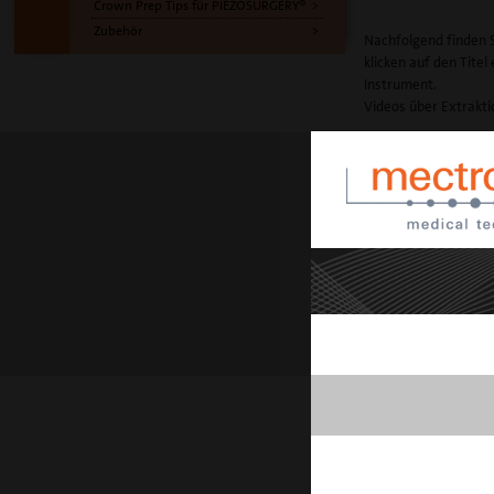
Crown Prep Tips für PIEZOSURGERY®
Zubehör
Nachfolgend finden S
klicken auf den Titel
Instrument.
Videos über Extrakt
EX1
FUNKTION
Extraktion
EINSATZGEBIET
Extraktion ankylo
von im Knochen i
retinierten Zähn
EX3
FUNKTION
Extraktion