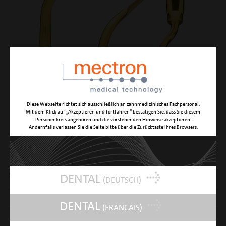
Diese Webseite richtet sich ausschließlich an zahnmedizinisches Fachpersonal.
Mit dem Klick auf „Akzeptieren und fortfahren“ bestätigen Sie, dass Sie diesem
Personenkreis angehören und die vorstehenden Hinweise akzeptieren.
Andernfalls verlassen Sie die Seite bitte über die Zurücktaste Ihres Browsers.
ME3
speziell geformtes Instrument für Extraktionen
DENTAL
(DEUTSCH)
IDENTIFIKATION
Extraktionen
DENTAL
(FRANÇAIS)
FORM
rechts gewinkeltes, zweischneidiges Skalpell mit