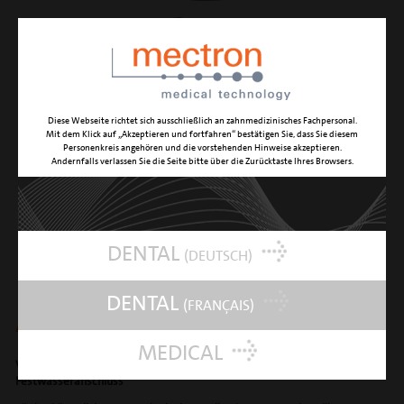
Diese Webseite richtet sich ausschließlich an zahnmedizinisches Fachpersonal.
Mit dem Klick auf „Akzeptieren und fortfahren“ bestätigen Sie, dass Sie diesem
Personenkreis angehören und die vorstehenden Hinweise akzeptieren.
Andernfalls verlassen Sie die Seite bitte über die Zurücktaste Ihres Browsers.
DENTAL
(DEUTSCH)
DENTAL
(FRANÇAIS)
Anschluss-Kit Wasser
MEDICAL
verbindet das multipiezo pro und multipiezo mit einem
Festwasseranschluss