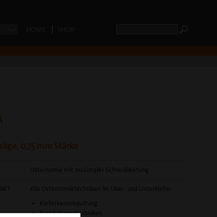
HOME
SHOP
A
äge, 0,75 mm Stärke
Osteotomie mit maximaler Schneidleistung
BIET
Alle Osteotomietechniken im Ober- und Unterkiefer
Kieferkammspaltung
Kortikotomietechniken