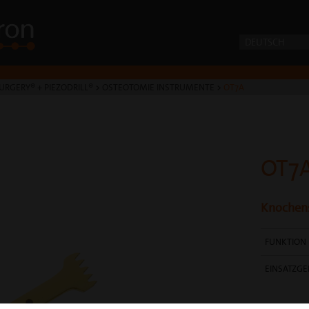
DEUTSCH
URGERY® + PIEZODRILL®
>
OSTEOTOMIE INSTRUMENTE
>
OT7A
OT7
Knochens
FUNKTION
EINSATZGE