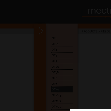
PRODUKTE
>
PIEZOS
OT1
OT1A
OT2
OT4
OT5
OT5A
OT5B
OT6
OT7
OT7A
OT7S-4
OT7S-3
OT7-20