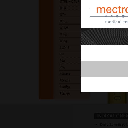
OT8L + OT8R
OT9
OT11
OT12
OT12S
OT13
OT14
SLO-H
PL1
PL2
PL3
PL0419
PL0527
PL0631
PL0719
INDIKATIONE
Kieferkammspal