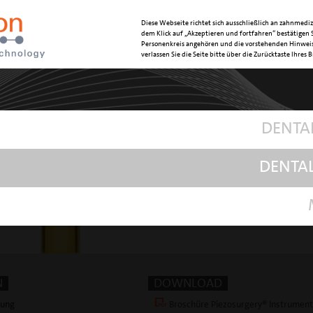
Diese Webseite richtet sich ausschließlich an zahnmediz
dem Klick auf „Akzeptieren und fortfahren“ bestätigen S
OBERFLÄC
Personenkreis angehören und die vorstehenden Hinweis
verlassen Sie die Seite bitte über die Zurücktaste Ihres 
ARTIKELN
mec
DENTA
DENTA
N
DOWNLOAD
tung
Broschüre Piezosurgery® Instrumen