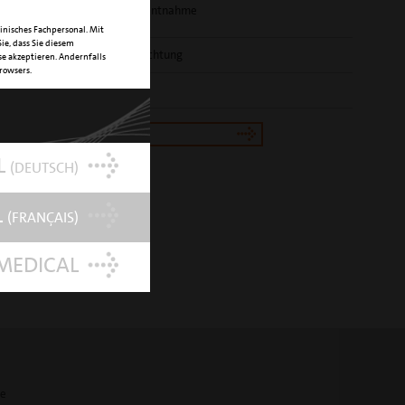
Knochenblockentnahme
inisches Fachpersonal. Mit
ie, dass Sie diesem
HE
Nitro-Titan-Beschichtung
e akzeptieren. Andernfalls
Browsers.
UMMER
033700011
tron Shop
L
(DEUTSCH)
L
(FRANÇAIS)
MEDICAL
te