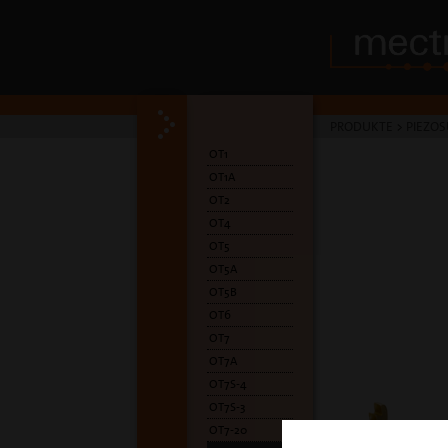
PRODUKTE
>
PIEZOS
OT1
OT1A
OT2
OT4
OT5
OT5A
OT5B
OT6
OT7
OT7A
OT7S-4
OT7S-3
OT7-20