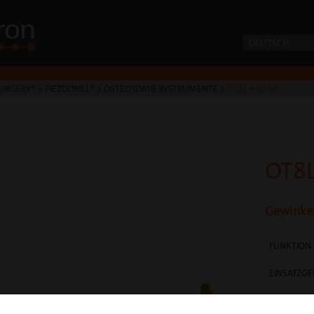
DEUTSCH
URGERY® + PIEZODRILL®
>
OSTEOTOMIE INSTRUMENTE
>
OT8L + OT8R
OT8L
Gewinkel
FUNKTION
EINSATZGE