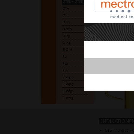
OT8L + OT8R
OT9
OT11
OT12
OT12S
OT13
OT14
SLO-H
PL1
PL2
PL3
PL0419
PL0527
PL0631
PL0719
INDIKATIONE
Gewinnung von K