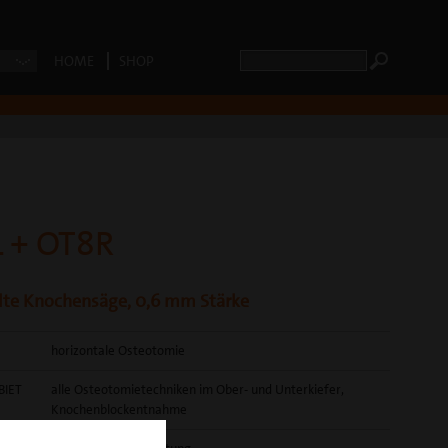
HOME
SHOP
 + OT8R
te Knochensäge, 0,6 mm Stärke
horizontale Osteotomie
BIET
alle Osteotomietechniken im Ober- und Unterkiefer,
Knochenblockentnahme