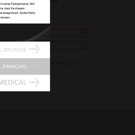
HE
Nitro-Titan-Beschichtung
inisches Fachpersonal. Mit
ie, dass Sie diesem
UMMER
03370013 (OT8L)
e akzeptieren. Andernfalls
Browsers.
03370012 (OT8R)
tron Shop
tron Shop
L
(DEUTSCH)
t ist in folgenden Kits enthalten
L
(FRANÇAIS)
omy kit
MEDICAL
te