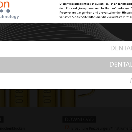
OBERFLÄC
Diese Webseite richtet sich ausschließlich an zahnmediz
dem Klick auf „Akzeptieren und fortfahren“ bestätigen S
ARTIKELN
Personenkreis angehören und die vorstehenden Hinweis
verlassen Sie die Seite bitte über die Zurücktaste Ihres 
mec
mec
DENTA
Instrumen
DENTA
osteot
N
DOWNLOAD
nochenblöcken
Broschüre Piezosurgery® Instrumen