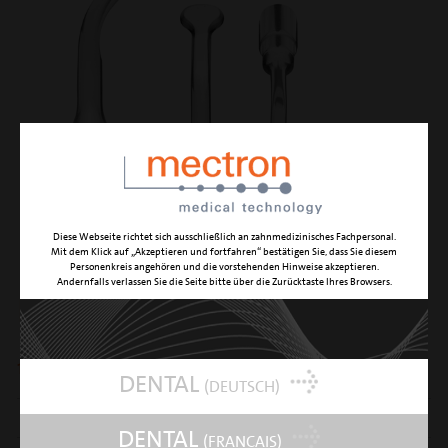
Diese Webseite richtet sich ausschließlich an zahnmedizinisches Fachpersonal.
Mit dem Klick auf „Akzeptieren und fortfahren“ bestätigen Sie, dass Sie diesem
Personenkreis angehören und die vorstehenden Hinweise akzeptieren.
Andernfalls verlassen Sie die Seite bitte über die Zurücktaste Ihres Browsers.
EL3
130° gewinkelter Sinus Membran Separator
DENTAL
(DEUTSCH)
FUNKTION
nicht schneidender Sinus Membran Elevator
DENTAL
(FRANÇAIS)