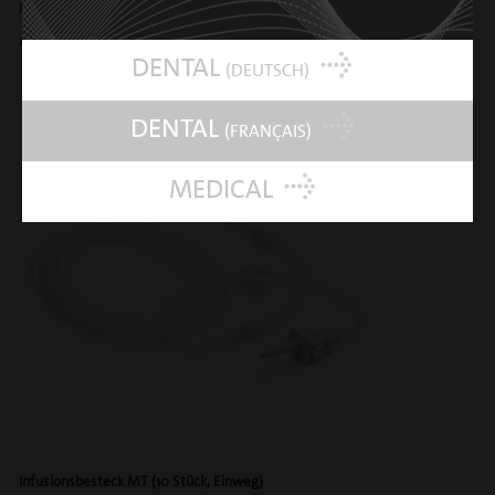
Metallkonus (ohne LED)
PIEZODRILL® MT Handstück
Artikelnummer: 02900196
DENTAL
(DEUTSCH)
DENTAL
(FRANÇAIS)
MEDICAL
Infusionsbesteck MT (10 Stück, Einweg)